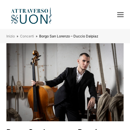
Inizio
»
Concerti
»
Borgo San Lorenzo – Duccio Dalpiaz