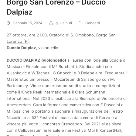
Borgo San Lorenzo – Duccio
Dalpiaz
Gennaio 15, 2024
giulia nuti
Concerti
27 ottobre, ore 21.00, Oratorio di S. Omobono, Borgo San
Lorenzo (FI)
Duccio Dalpiaz,
violoncello
DUCCIO DALPIAZ (violoncello)
si laurea con lode alla Scuola di
Musica di Fiesole con il M° Burchietti. Studia anche con
X.Jankovic e W.Tachezi. G.Gnocchi e B.Delepelaire. Frequenta il
Masterstudium presso il Mozarteum di Salisburgo con M.
Bartolomey. Vince numerose borse di studio e competizioni
come il King’s Peak International e il Clara Schumann
International. Nel 2023 si esibisce alla Biennale di Violoncello di
Amesterdam. Cura la formazione cameristica con E.Rosadini e
M.Fossi che lo portano a suonare all’inaugurazione del Teatro
Niccolini e al 53° Festival di musica da camera di Cervo e a
vincere più volte il concorso Crescendo. Dal 2021 si esibisce
con il Celloversum nelle sale e nei Festival MuTh KonzertHall,