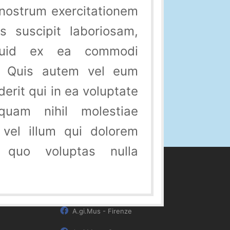
 nostrum exercitationem
is suscipit laboriosam,
iquid ex ea commodi
? Quis autem vel eum
erit qui in ea voluptate
quam nihil molestiae
 vel illum qui dolorem
 quo voluptas nulla
Ci trovi anche su
A.gi.Mus - Firenze