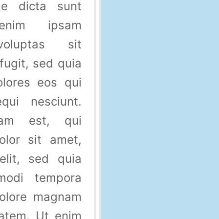
ae dicta sunt
enim ipsam
oluptas sit
fugit, sed quia
lores eos qui
qui nesciunt.
am est, qui
lor sit amet,
elit, sed quia
odi tempora
 dolore magnam
tatem. Ut enim