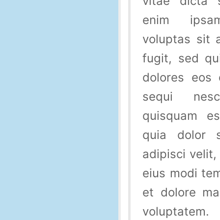
vitae dicta
enim ipsa
voluptas sit 
fugit, sed q
dolores eos 
sequi nes
quisquam es
quia dolor s
adipisci veli
eius modi tem
et dolore m
voluptatem