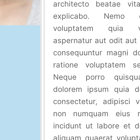
architecto beatae vit
explicabo. Nemo 
voluptatem quia v
aspernatur aut odit aut 
consequuntur magni do
ratione voluptatem se
Neque porro quisqu
dolorem ipsum quia do
consectetur, adipisci v
non numquam eius m
incidunt ut labore et
aliquam quaerat volup