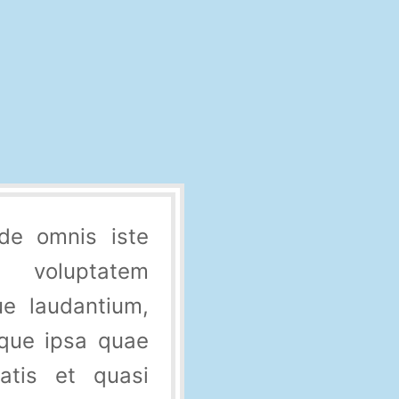
nde omnis iste
voluptatem
e laudantium,
que ipsa quae
tatis et quasi