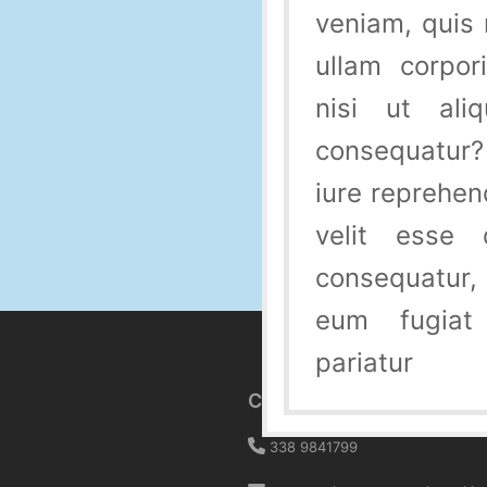
veniam, quis
ullam corpor
nisi ut al
consequatur
iure reprehend
velit esse 
consequatur,
eum fugiat
pariatur
Contatti
338 9841799