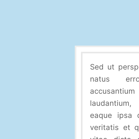
Sed ut persp
natus err
accusant
laudantium,
eaque ipsa q
veritatis et 