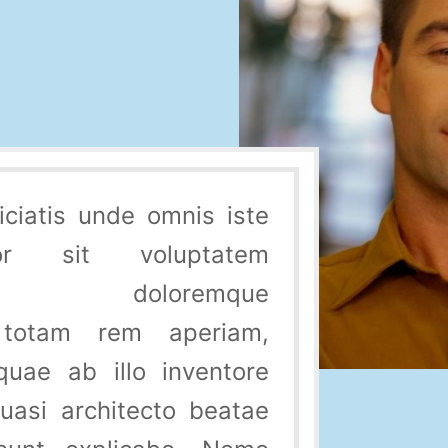
iciatis unde omnis iste
or sit voluptatem
ium doloremque
 totam rem aperiam,
uae ab illo inventore
quasi architecto beatae