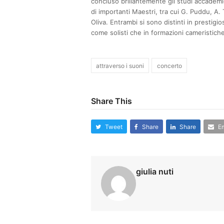
concluso brillantemente gli studi accademic
di importanti Maestri, tra cui G. Puddu, A. 
Oliva. Entrambi si sono distinti in prestigio
come solisti che in formazioni cameristiche
attraverso i suoni
concerto
Share This
Tweet
Share
Share
Em
giulia nuti