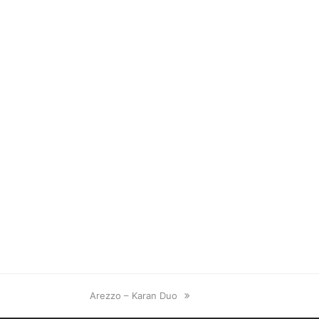
next
Arezzo – Karan Duo
post: