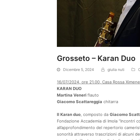
Grosseto – Karan Duo
Dicembre 5, 2024
giulia nuti
C
16/07/2024, ore 21.00, Casa Rossa Ximenes,
KARAN DUO
Martina Veneri
flauto
Giacomo Scattareggia
chitarra
Il Karan duo
, composto da
Giacomo Scatta
Fondazione Accademia di Imola “Incontri co
all’approfondimento del repertorio camerist
sonorità attraverso trascrizioni di alcuni d