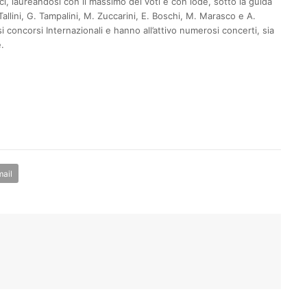
i, laureandosi con il massimo dei voti e con lode, sotto la guida
Tallini, G. Tampalini, M. Zuccarini, E. Boschi, M. Marasco e A.
si concorsi Internazionali e hanno all’attivo numerosi concerti, sia
.
ail