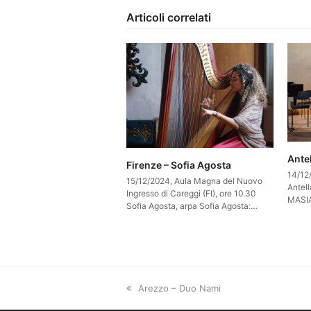
Articoli correlati
Antel
Firenze – Sofia Agosta
14/12
15/12/2024, Aula Magna del Nuovo
Antell
Ingresso di Careggi (FI), ore 10.30
MASIA
Sofia Agosta, arpa Sofia Agosta:…
previous
Arezzo – Duo Nami
post: