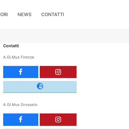
TORI
NEWS
CONTATTI
Contatti
A.Gi.Mus Firenze
F
I
a
n
c
s
A.Gi.Mus Grosseto
e
t
F
I
b
a