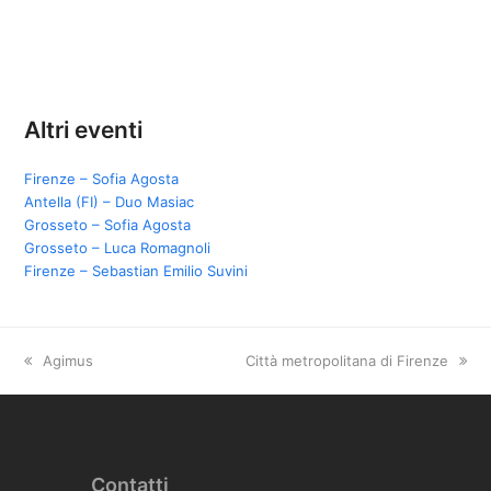
Altri eventi
Firenze – Sofia Agosta
Antella (FI) – Duo Masiac
Grosseto – Sofia Agosta
Grosseto – Luca Romagnoli
Firenze – Sebastian Emilio Suvini
previous
Agimus
next
Città metropolitana di Firenze
post:
post:
Contatti