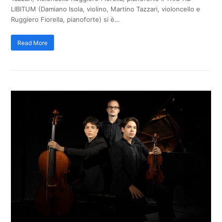
LIBITUM (Damiano Isola, violino, Martino Tazzari, violoncello e
Ruggiero Fiorella, pianoforte) si è…
Read More