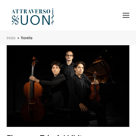
Inizio
»
fiorella