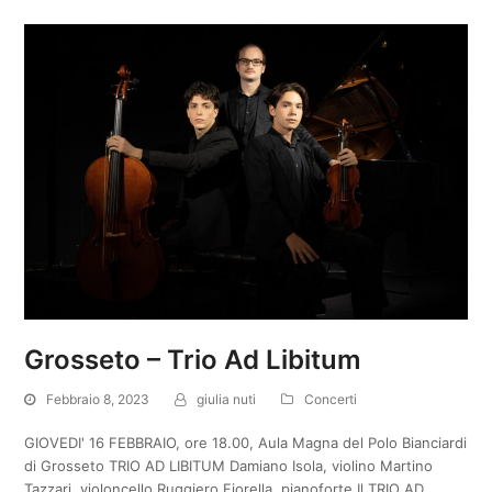
Grosseto – Trio Ad Libitum
Febbraio 8, 2023
giulia nuti
Concerti
GIOVEDI' 16 FEBBRAIO, ore 18.00, Aula Magna del Polo Bianciardi
di Grosseto TRIO AD LIBITUM Damiano Isola, violino Martino
Tazzari, violoncello Ruggiero Fiorella, pianoforte Il TRIO AD