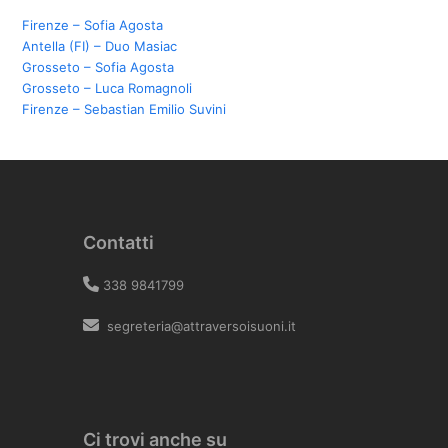
Firenze – Sofia Agosta
Antella (FI) – Duo Masiac
Grosseto – Sofia Agosta
Grosseto – Luca Romagnoli
Firenze – Sebastian Emilio Suvini
Contatti
338 9841799
segreteria@attraversoisuoni.it
Ci trovi anche su