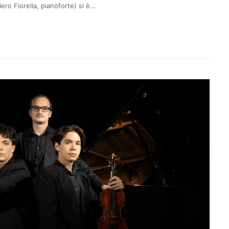
iero Fiorella, pianoforte) si è…