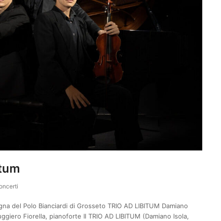
itum
oncerti
gna del Polo Bianciardi di Grosseto TRIO AD LIBITUM Damiano
Ruggiero Fiorella, pianoforte Il TRIO AD LIBITUM (Damiano Isola,