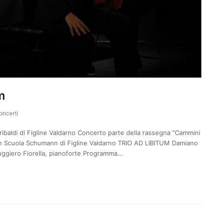
m
oncerti
ibaldi di Figline Valdarno Concerto parte della rassegna "Cammini
con Scuola Schumann di Figline Valdarno TRIO AD LIBITUM Damiano
 Ruggiero Fiorella, pianoforte Programma…