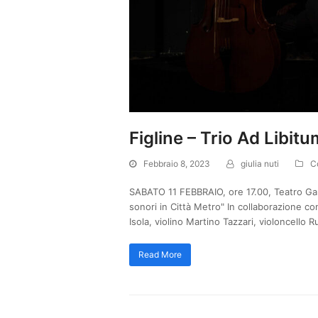
Figline – Trio Ad Libitu
Febbraio 8, 2023
giulia nuti
C
SABATO 11 FEBBRAIO, ore 17.00, Teatro Gar
sonori in Città Metro" In collaborazione 
Isola, violino Martino Tazzari, violoncello
Read More