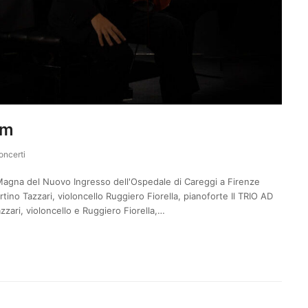
um
oncerti
gna del Nuovo Ingresso dell'Ospedale di Careggi a Firenze
ino Tazzari, violoncello Ruggiero Fiorella, pianoforte Il TRIO AD
zzari, violoncello e Ruggiero Fiorella,…