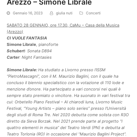
Arezzo – Simone Librale
Gennaio 16, 2023
giulia nuti
Concerti
SABATO 28 GENNAIO, ore 17.30, CaMu – Casa della Musica
(Arezzo)
CI VUOLE FANTASIA
Simone Librale
, pianoforte
Schubert
: Sonata D894
Carter
: Night Fantasies
Simone Librale:
Ha studiato a Livorno presso l’ISSM
“PietroMascagni”, con il M. Maurizio Baglini, con il quale ha
concluso il biennio specialistico con la votazione di 110 lode e
menzione d’onore.
Ha partecipato a vari concorsi nei quali è
sempre stato premiato o vincitore. Ha suonato in vari festival tra
cui: Orbetello Piano Festival – Al chiarodi luna, Livorno Music
Festival, “Young Artists – piano solo series” presso l’Università
degli studi di Roma Tre.
Nel 2020 debutta come solista con R3O
diretto da Sieva Borzak.
Nel 2021 prende parte al progetto “I
quattro elementi in musica” del Teatro Verdi (PN) e debutta al
Teatro Torlonia (RO) in occasione del “Maurizio Baglini Project”.