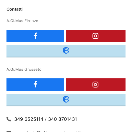
Contatti
A.Gi.Mus Firenze
F
I
a
n
c
s
A.Gi.Mus Grosseto
e
t
F
I
b
a
a
n
o
g
c
s
o
r
349 6525114
/
340 8701431
e
t
k
a