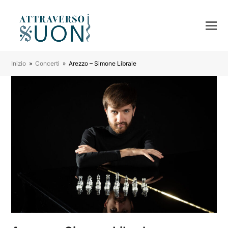
Inizio
»
Concerti
»
Arezzo – Simone Librale