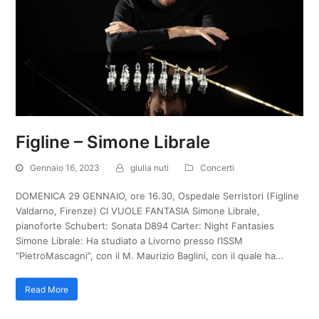
Figline – Simone Librale
Gennaio 16, 2023
giulia nuti
Concerti
DOMENICA 29 GENNAIO, ore 16.30, Ospedale Serristori (Figline
Valdarno, Firenze) CI VUOLE FANTASIA Simone Librale,
pianoforte Schubert: Sonata D894 Carter: Night Fantasies
Simone Librale: Ha studiato a Livorno presso l’ISSM
“PietroMascagni”, con il M. Maurizio Baglini, con il quale ha…
Read More