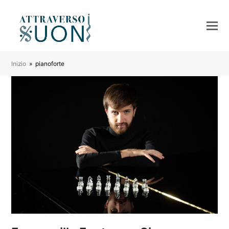
Inizio
»
pianoforte