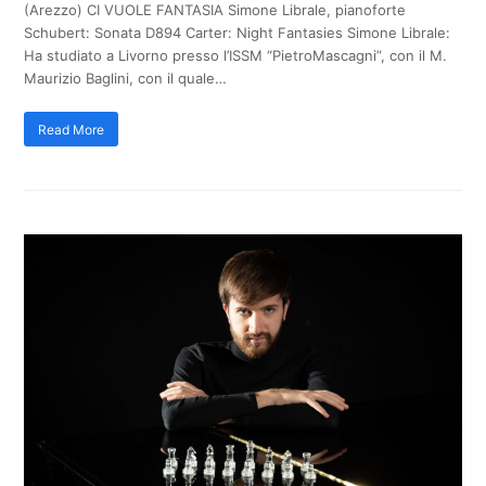
(Arezzo) CI VUOLE FANTASIA Simone Librale, pianoforte
Schubert: Sonata D894 Carter: Night Fantasies Simone Librale:
Ha studiato a Livorno presso l’ISSM “PietroMascagni”, con il M.
Maurizio Baglini, con il quale…
Read More