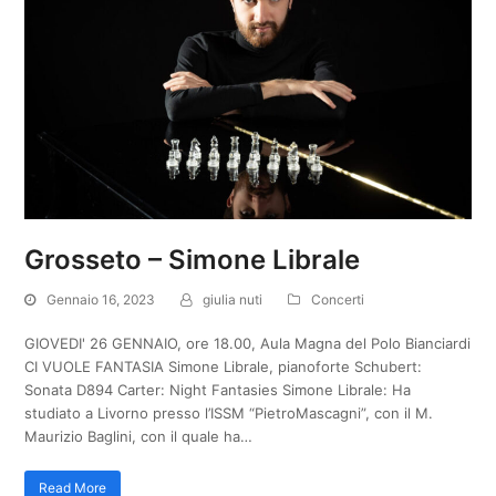
Grosseto – Simone Librale
Gennaio 16, 2023
giulia nuti
Concerti
GIOVEDI' 26 GENNAIO, ore 18.00, Aula Magna del Polo Bianciardi
CI VUOLE FANTASIA Simone Librale, pianoforte Schubert:
Sonata D894 Carter: Night Fantasies Simone Librale: Ha
studiato a Livorno presso l’ISSM “PietroMascagni”, con il M.
Maurizio Baglini, con il quale ha…
Read More