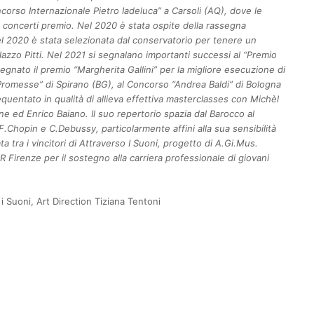
ncorso Internazionale Pietro Iadeluca” a Carsoli (AQ), dove le
 concerti premio. Nel 2020 è stata ospite della rassegna
l 2020 è stata selezionata dal conservatorio per tenere un
lazzo Pitti. Nel 2021 si segnalano importanti successi al “Premio
gnato il premio “Margherita Gallini” per la migliore esecuzione di
Promesse” di Spirano (BG), al Concorso “Andrea Baldi” di Bologna
equentato in qualità di allieva effettiva masterclasses con Michèl
e ed Enrico Baiano. Il suo repertorio spazia dal Barocco al
Chopin e C.Debussy, particolarmente affini alla sua sensibilità
ta tra i vincitori di Attraverso I Suoni, progetto di A.Gi.Mus.
Firenze per il sostegno alla carriera professionale di giovani
i Suoni, Art Direction Tiziana Tentoni