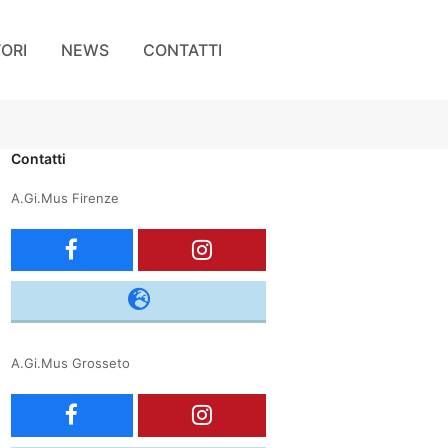
TORI
NEWS
CONTATTI
Contatti
A.Gi.Mus Firenze
F
I
a
n
c
s
A.Gi.Mus Grosseto
e
t
F
I
b
a