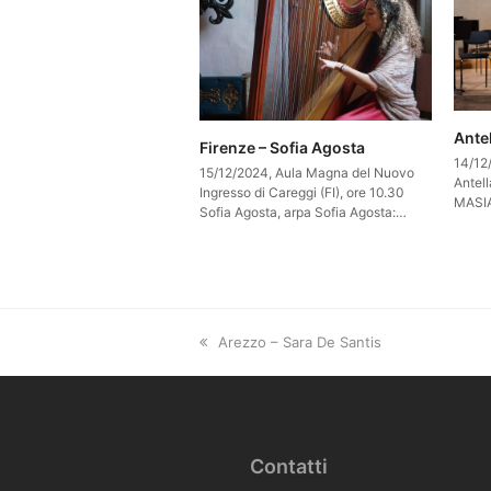
Antel
Firenze – Sofia Agosta
14/12
15/12/2024, Aula Magna del Nuovo
Antell
Ingresso di Careggi (FI), ore 10.30
MASIA
Sofia Agosta, arpa Sofia Agosta:…
previous
Arezzo – Sara De Santis
post:
Contatti