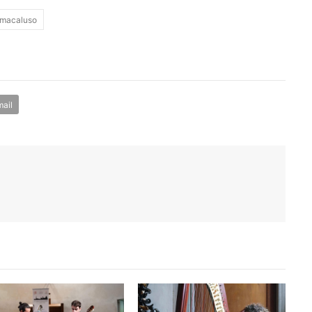
 macaluso
ail