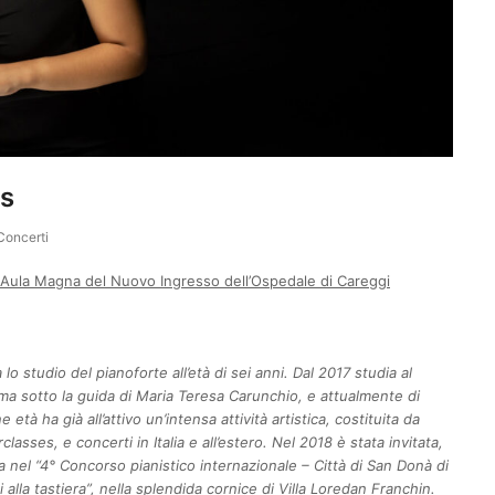
is
Concerti
 Aula Magna del Nuovo Ingresso dell’Ospedale di Careggi
lo studio del pianoforte all’età di sei anni. Dal 2017 studia al
ima sotto la guida di Maria Teresa Carunchio, e attualmente di
tà ha già all’attivo un’intensa attività artistica, costituita da
lasses, e concerti in Italia e all’estero. Nel 2018 è stata invitata,
ia nel “4° Concorso pianistico internazionale – Città di San Donà di
ti alla tastiera”, nella splendida cornice di Villa Loredan Franchin.