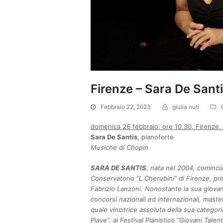
Firenze – Sara De Sant
Febbraio 22, 2023
giulia nuti
domenica 26 febbraio, ore 10.30, Firenze,
Sara De Santis
, pianoforte
Musiche di Chopin
SARA DE SANTIS
, nata nel 2004, comincia 
Conservatorio “L.Cherubini” di Firenze, pr
Fabrizio Lanzoni. Nonostante la sua giovane e
concorsi nazionali ed internazionali, masterc
quale vincitrice assoluta della sua categor
Piave”, al Festival Pianistico “Giovani Talen