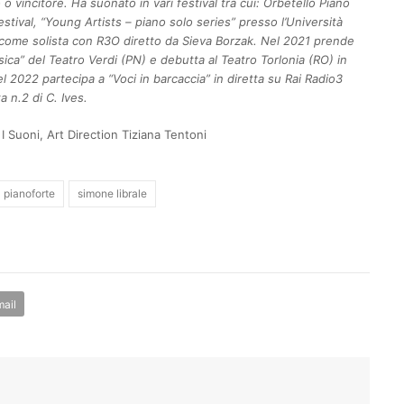
o vincitore. Ha suonato in vari festival tra cui: Orbetello Piano
estival, “Young Artists – piano solo series” presso l’Università
come solista con R3O diretto da Sieva Borzak.
Nel 2021 prende
sica” del Teatro Verdi (PN) e debutta al Teatro Torlonia (RO) in
l 2022 partecipa a “Voci in barcaccia” in diretta su Rai Radio3
 n.2 di C. Ives.
I Suoni, Art Direction Tiziana Tentoni
pianoforte
simone librale
ail