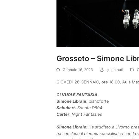
Grosseto – Simone Lib
Gennaio 16, 2023
giulia nuti
C
GIOVEDI’ 26 GENNAIO, ore 18.00, Aula Magn
CI VUOLE FANTASIA
Simone Librale
, pianoforte
Schubert
: Sonata D894
Carter
: Night Fantasies
Simone Librale:
Ha studiato a Livorno pres
ha concluso il biennio specialistico con l