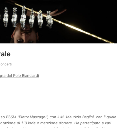
rale
oncerti
a del Polo Bianciardi
so l’ISSM “PietroMascagni”, con il M. Maurizio Baglini, con il quale
a votazione di 110 lode e menzione d’onore.
Ha partecipato a vari