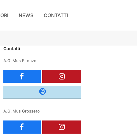
TORI
NEWS
CONTATTI
Contatti
A.Gi.Mus Firenze
F
I
a
n
c
s
A.Gi.Mus Grosseto
e
t
F
I
b
a