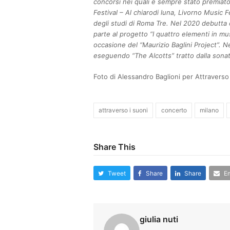
concorsi nei quali è sempre stato premiato 
Festival – Al chiarodi luna, Livorno Music F
degli studi di Roma Tre.
Nel 2020 debutta 
parte al progetto “I quattro elementi in mu
occasione del “Maurizio Baglini Project”.
Ne
eseguendo “The Alcotts” tratto dalla sonata
Foto di Alessandro Baglioni per Attraverso 
attraverso i suoni
concerto
milano
Share This
Tweet
Share
Share
Em
giulia nuti