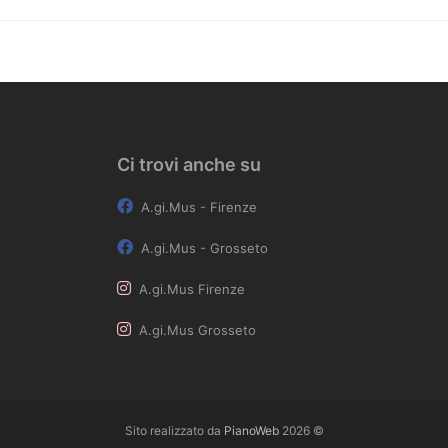
Ci trovi anche su
A.gi.Mus - Firenze
A.gi.Mus - Grosseto
A.gi.Mus Firenze
A.gi.Mus Grosseto
Sito realizzato da
PianoWeb
2026 ©