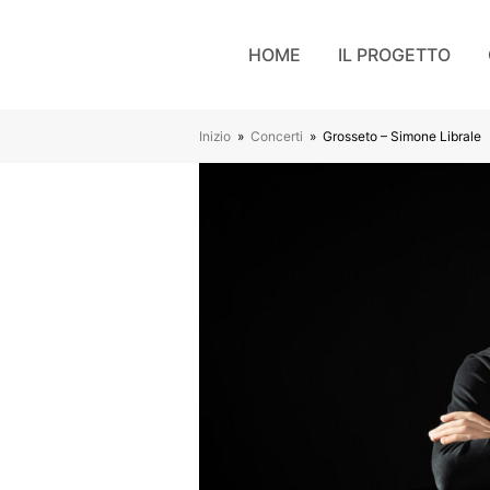
HOME
IL PROGETTO
Inizio
»
Concerti
»
Grosseto – Simone Librale