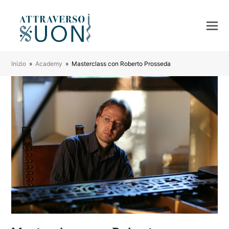
Inizio
»
Academy
»
Masterclass con Roberto Prosseda