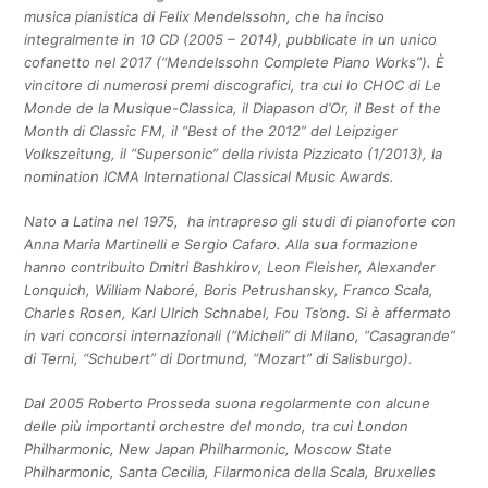
musica pianistica di Felix Mendelssohn, che ha inciso
integralmente in 10 CD (2005 – 2014), pubblicate in un unico
cofanetto nel 2017 (“Mendelssohn Complete Piano Works”). È
vincitore di numerosi premi discografici, tra cui lo CHOC di Le
Monde de la Musique-Classica, il Diapason d’Or, il Best of the
Month di Classic FM, il “Best of the 2012” del Leipziger
Volkszeitung, il “Supersonic” della rivista Pizzicato (1/2013), la
nomination ICMA International Classical Music Awards.
Nato a Latina nel 1975, ha intrapreso gli studi di pianoforte con
Anna Maria Martinelli e Sergio Cafaro. Alla sua formazione
hanno contribuito Dmitri Bashkirov, Leon Fleisher, Alexander
Lonquich, William Naboré, Boris Petrushansky, Franco Scala,
Charles Rosen, Karl Ulrich Schnabel, Fou Ts’ong. Si è affermato
in vari concorsi internazionali (“Micheli” di Milano, “Casagrande”
di Terni, “Schubert” di Dortmund, “Mozart” di Salisburgo).
Dal 2005 Roberto Prosseda suona regolarmente con alcune
delle più importanti orchestre del mondo, tra cui London
Philharmonic, New Japan Philharmonic, Moscow State
Philharmonic, Santa Cecilia, Filarmonica della Scala, Bruxelles