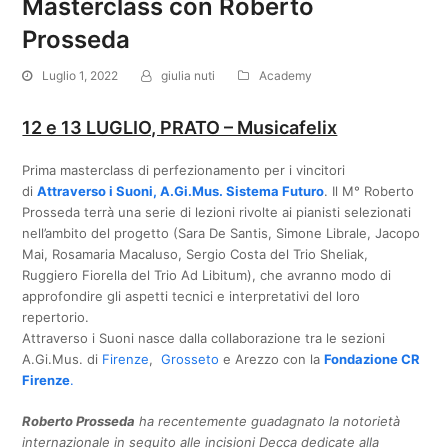
Masterclass con Roberto
Prosseda
Luglio 1, 2022
giulia nuti
Academy
12 e 13 LUGLIO, PRATO – Musicafelix
Prima masterclass di perfezionamento per i vincitori
di
Attraverso i Suoni, A.Gi.Mus. Sistema Futuro
. Il M° Roberto
Prosseda terrà una serie di lezioni rivolte ai pianisti selezionati
nell’ambito del progetto (Sara De Santis, Simone Librale, Jacopo
Mai, Rosamaria Macaluso, Sergio Costa del Trio Sheliak,
Ruggiero Fiorella del Trio Ad Libitum), che avranno modo di
approfondire gli aspetti tecnici e interpretativi del loro
repertorio.
Attraverso i Suoni nasce dalla collaborazione tra le sezioni
A.Gi.Mus. di
Firenze
,
Grosseto
e Arezzo con la
Fondazione CR
Firenze
.
Roberto Prosseda
ha recentemente guadagnato la notorietà
internazionale in seguito alle incisioni Decca dedicate alla