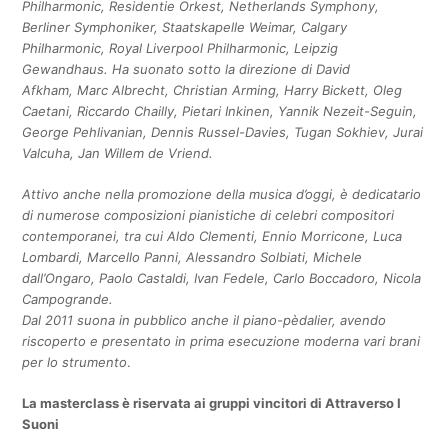
Philharmonic, Residentie Orkest, Netherlands Symphony,
Berliner Symphoniker, Staatskapelle Weimar, Calgary
Philharmonic, Royal Liverpool Philharmonic, Leipzig
Gewandhaus. Ha suonato sotto la direzione di David
Afkham, Marc Albrecht, Christian Arming, Harry Bickett, Oleg
Caetani, Riccardo Chailly, Pietari Inkinen, Yannik Nezeit-Seguin,
George Pehlivanian, Dennis Russel-Davies, Tugan Sokhiev, Jurai
Valcuha, Jan Willem de Vriend.
Attivo anche nella promozione della musica d’oggi, è dedicatario
di numerose composizioni pianistiche di celebri compositori
contemporanei, tra cui Aldo Clementi, Ennio Morricone, Luca
Lombardi, Marcello Panni, Alessandro Solbiati, Michele
dall’Ongaro, Paolo Castaldi, Ivan Fedele, Carlo Boccadoro, Nicola
Campogrande.
Dal 2011 suona in pubblico anche il piano-pèdalier, avendo
riscoperto e presentato in prima esecuzione moderna vari brani
per lo strumento
.
La masterclass è riservata ai gruppi vincitori di Attraverso I
Suoni