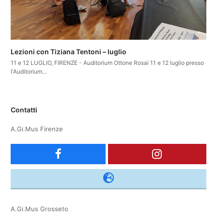
Lezioni con Tiziana Tentoni – luglio
11 e 12 LUGLIO, FIRENZE - Auditorium Ottone Rosai 11 e 12 luglio presso
l'Auditorium…
Contatti
A.Gi.Mus Firenze
F
I
a
n
c
s
A.Gi.Mus Grosseto
e
t